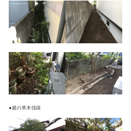
●庭の草木伐採