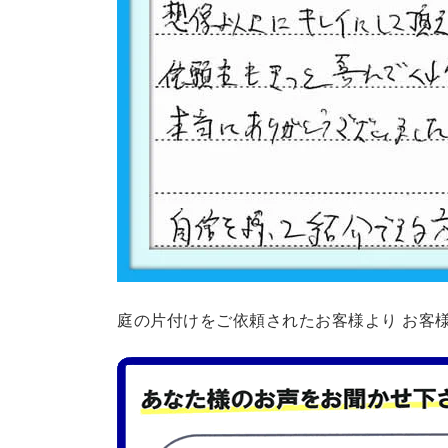
庭の片付けをご依頼されたお客様より お客