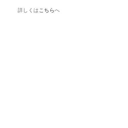
詳しくは
こちら
へ