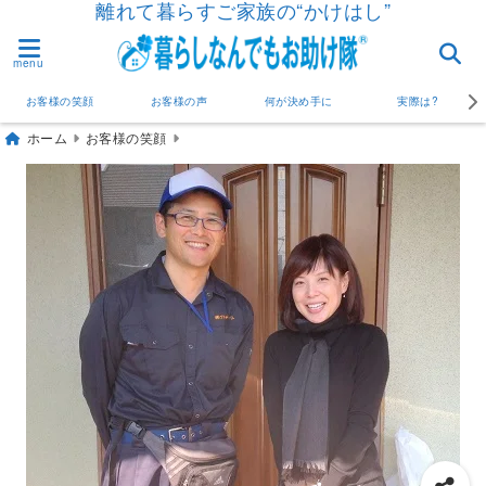
離れて暮らすご家族の“かけはし”
menu
お客様の笑顔
お客様の声
何が決め手に
実際は?
ホーム
お客様の笑顔